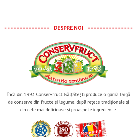
DESPRE NOI
Încă din 1993 Conservfruct Bălţăteşti produce o gamă largă
de conserve din fructe şi legume, după reţete tradiţionale şi
din cele mai delicioase şi proaspete ingrediente.