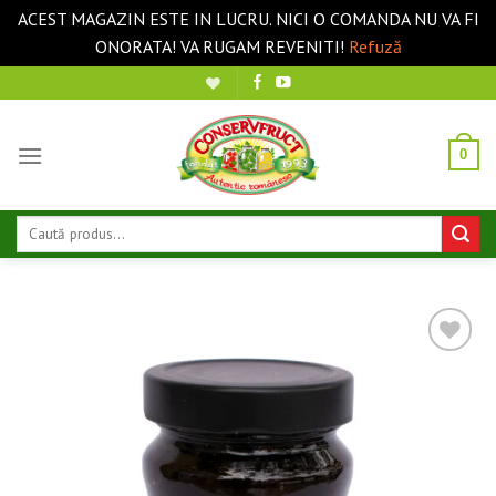
ACEST MAGAZIN ESTE IN LUCRU. NICI O COMANDA NU VA FI
ONORATA! VA RUGAM REVENITI!
Refuză
Sari
la
conținut
0
Caută
după:
❤ Pune în Wishlist