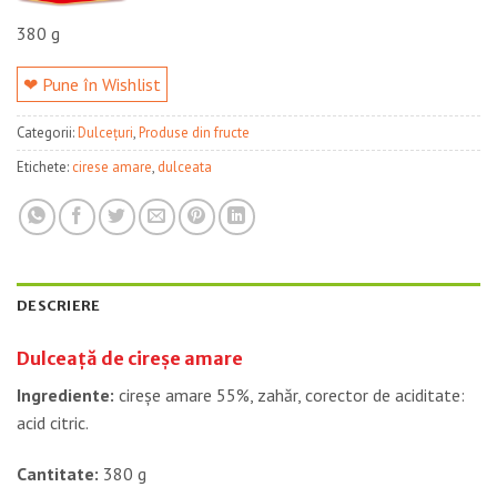
380 g
❤ Pune în Wishlist
Categorii:
Dulcețuri
,
Produse din fructe
Etichete:
cirese amare
,
dulceata
DESCRIERE
Dulceaţă de cireşe amare
Ingrediente:
cireșe amare 55%, zahăr, corector de aciditate:
acid citric.
Cantitate:
380 g