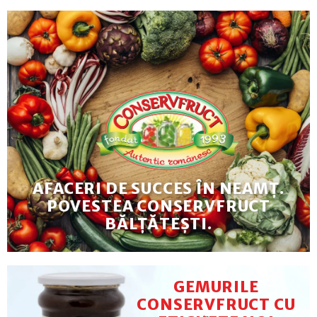
AFACERI DE SUCCES ÎN NEAMȚ.
POVESTEA CONSERVFRUCT
BĂLȚĂTEȘTI.
GEMURILE
CONSERVFRUCT CU