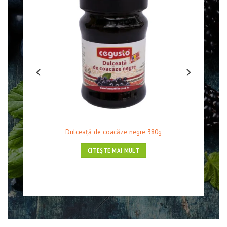
Dulceaţă de coacăze negre 380g
CITEȘTE MAI MULT