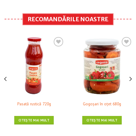
RECOMANDĂRILE NOASTRE
❤ Pune în Wishlist
❤ Pune în Wishlist
Pasată rustică 720g
Gogoșari în oțet 680g
CITEȘTE MAI MULT
CITEȘTE MAI MULT