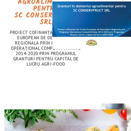
DE LA TRADIŢIONALA ZACUSCĂ ȘI
PÂNĂ LA GHIVECIURILE ȘI TOCANELE
DE LEGUME, MÂNCĂRURILE DE
LEGUME CEGUSTO SUNT IDEALE LA
ORICE MASĂ ȘI PE PARCURSUL
ÎNTREGULUI AN.
VEZI PRODUSELE