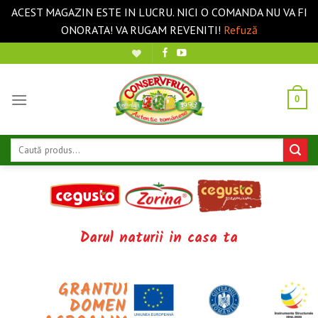
ACEST MAGAZIN ESTE IN LUCRU. NICI O COMANDA NU VA FI
ONORATA! VA RUGAM REVENITI!
Refuză
Sari
la
conținut
0
Caută
după:
Darul naturii in casa ta
MÂNCĂRURI