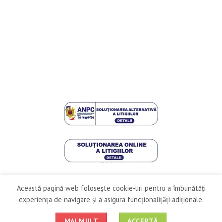
Această pagină web folosește cookie-uri pentru a îmbunătăți
experiența de navigare și a asigura funcționalițăți adiționale.
Plată și livrare
|
Termeni și condiții
|
GDPR
|
ANPC
MAI MULT
ACCEPTĂ