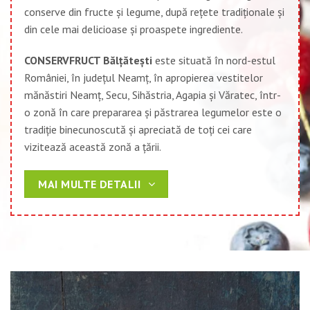
conserve din fructe şi legume, după reţete tradiţionale şi
din cele mai delicioase şi proaspete ingrediente.
CONSERVFRUCT Bălţăteşti
este situată în nord-estul
României, în judeţul Neamţ, în apropierea vestitelor
mănăstiri Neamţ, Secu, Sihăstria, Agapia şi Văratec, într-
o zonă în care prepararea şi păstrarea legumelor este o
tradiţie binecunoscută şi apreciată de toţi cei care
vizitează această zonă a ţării.
MAI MULTE DETALII