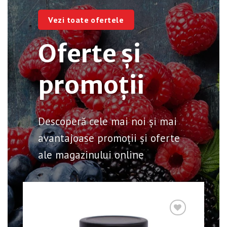
Vezi toate ofertele
Oferte și
promoții
Descoperă cele mai noi și mai
avantajoase promoții și oferte
ale magazinului online
ist
❤ Pune în Wishlist