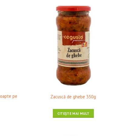
Wishlist
❤ Pune în Wishlist
coapte pe
Zacuscă de ghebe 350g
CITEȘTE MAI MULT