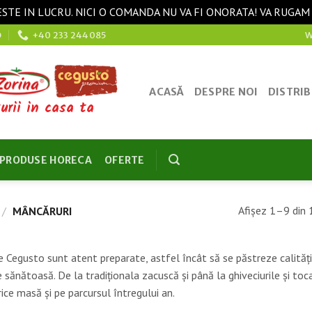
STE IN LUCRU. NICI O COMANDA NU VA FI ONORATA! VA RUGAM
O
+40 233 244085
W
ACASĂ
DESPRE NOI
DISTRIB
urii in casa ta
PRODUSE HORECA
OFERTE
Afișez 1–9 din 
/
MÂNCĂRURI
e Cegusto sunt atent preparate, astfel încât să se păstreze calităţ
e sănătoasă. De la tradiţionala zacuscă și până la ghiveciurile și 
rice masă și pe parcursul întregului an.