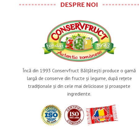
DESPRE NOI
Încă din 1993 Conservfruct Bălţăteşti produce o gamă
largă de conserve din fructe şi legume, după reţete
tradiţionale şi din cele mai delicioase şi proaspete
ingrediente.