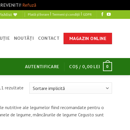
 REVENITI!
Refuză
|
|
ishlist
Plată și livrare
Termeni și condiții
GDPR
MAGAZIN ONLINE
UȚIE
NOUTĂȚI
CONTACT
AUTENTIFICARE
COȘ /
0,00
LEI
0
11 rezultate
ile nutritive ale legumelor fiind recomandate pentru o
tocanele de legume, mâncărurile de legume Cegusto sunt