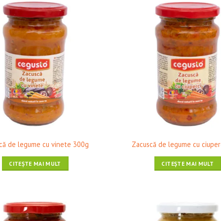
❤ Pune în Wishlist
❤ Pune în 
că de legume cu vinete 300g
Zacuscă de legume cu ciuper
CITEȘTE MAI MULT
CITEȘTE MAI MULT
❤ Pune în Wishlist
❤ Pune în 