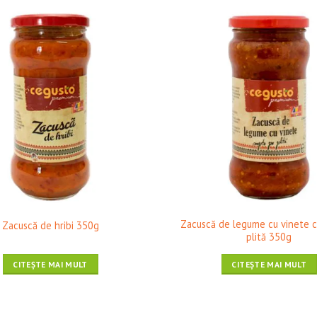
❤ Pune în Wishlist
❤ Pune în 
Zacuscă de legume cu vinete 
Zacuscă de hribi 350g
plită 350g
CITEȘTE MAI MULT
CITEȘTE MAI MULT