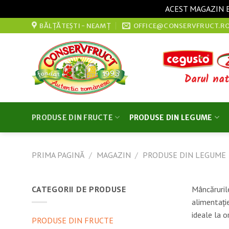
ACEST MAGAZIN E
Sari
BĂLȚĂTEȘTI - NEAMȚ
OFFICE@CONSERVFRUCT.R
la
conținut
Darul nat
PRODUSE DIN FRUCTE
PRODUSE DIN LEGUME
PRIMA PAGINĂ
/
MAGAZIN
/
PRODUSE DIN LEGUME
CATEGORII DE PRODUSE
Mâncăruril
alimentaţi
ideale la o
PRODUSE DIN FRUCTE