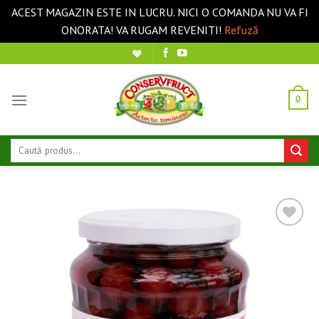
ACEST MAGAZIN ESTE IN LUCRU. NICI O COMANDA NU VA FI
ONORATA! VA RUGAM REVENITI!
Refuză
Sari
la
conținut
0
Caută
după:
❤ Pune în Wishlist