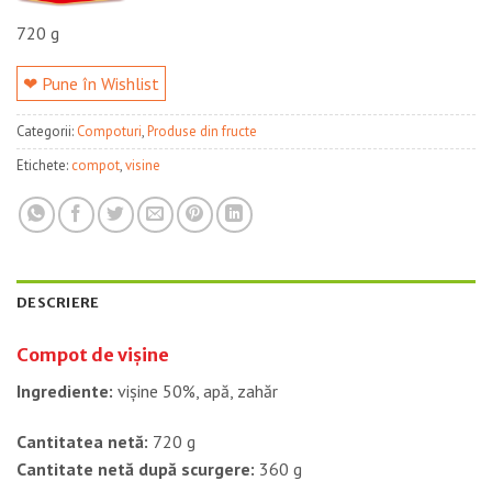
720 g
❤ Pune în Wishlist
Categorii:
Compoturi
,
Produse din fructe
Etichete:
compot
,
visine
DESCRIERE
Compot de vișine
Ingrediente:
vișine 50%, apă, zahăr
Cantitatea netă:
720 g
Cantitate netă după scurgere:
360 g