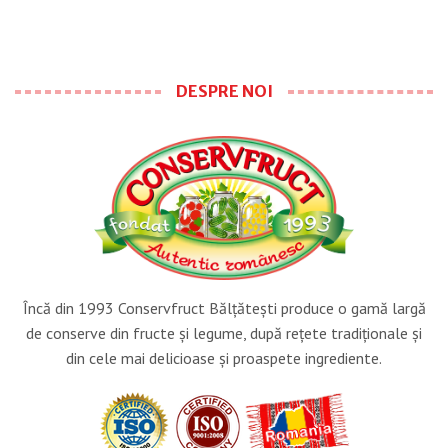
DESPRE NOI
Încă din 1993 Conservfruct Bălţăteşti produce o gamă largă
de conserve din fructe şi legume, după reţete tradiţionale şi
din cele mai delicioase şi proaspete ingrediente.