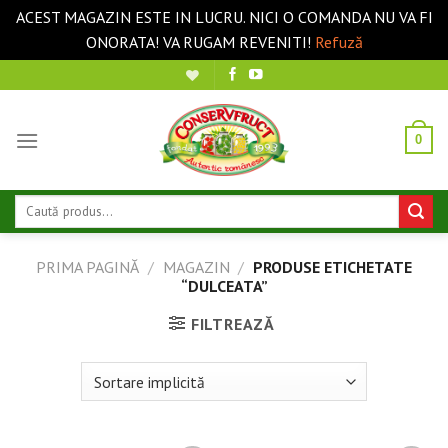
ACEST MAGAZIN ESTE IN LUCRU. NICI O COMANDA NU VA FI
ONORATA! VA RUGAM REVENITI!
Refuză
Sari
la
conținut
0
Caută
după:
PRIMA PAGINĂ
/
MAGAZIN
/
PRODUSE ETICHETATE
“DULCEATA”
FILTREAZĂ