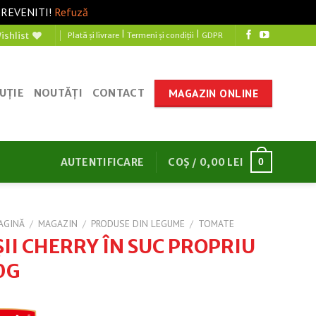
 REVENITI!
Refuză
|
|
ishlist
Plată și livrare
Termeni și condiții
GDPR
MAGAZIN ONLINE
UȚIE
NOUTĂȚI
CONTACT
AUTENTIFICARE
COȘ /
0,00
LEI
0
AGINĂ
/
MAGAZIN
/
PRODUSE DIN LEGUME
/
TOMATE
II CHERRY ÎN SUC PROPRIU
0G