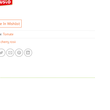
 în Wishlist
e:
Tomate
:
cherry
,
rosii