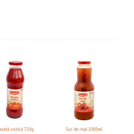
❤ Pune în Wishlist
❤ Pune în Wishlist
asată rustică 720g
Suc de roșii 1000ml