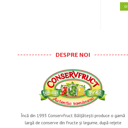
EȘTE MAI MULT
CITEȘTE MAI MULT
C
DESPRE NOI
Încă din 1993 Conservfruct Bălţăteşti produce o gamă
largă de conserve din fructe şi legume, după reţete