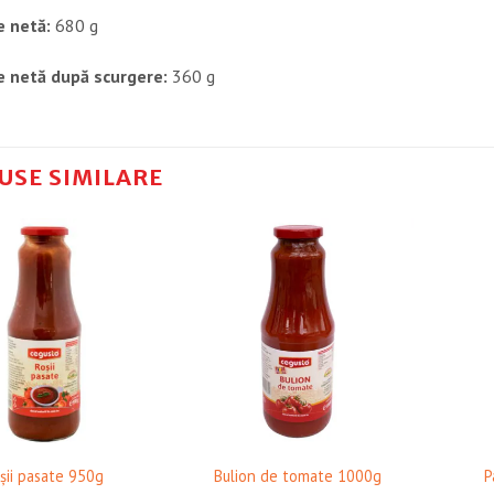
e netă:
680 g
e netă după scurgere:
360 g
USE SIMILARE
❤ Pune în Wishlist
❤ Pune în Wishlist
șii pasate 950g
Bulion de tomate 1000g
P