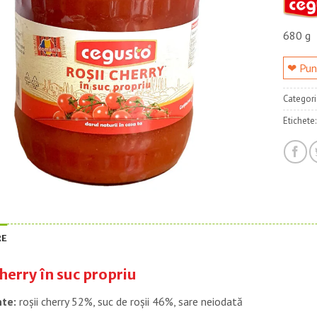
680 g
❤ Pune
Categori
Etichete
RE
cherry în suc propriu
nte:
roșii cherry 52%, suc de roșii 46%, sare neiodată