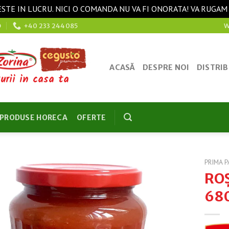
STE IN LUCRU. NICI O COMANDA NU VA FI ONORATA! VA RUGAM
O
+40 233 244085
W
ACASĂ
DESPRE NOI
DISTRIB
urii in casa ta
PRODUSE HORECA
OFERTE
PRIMA P
ROȘ
❤ Pune în Wishlist
68