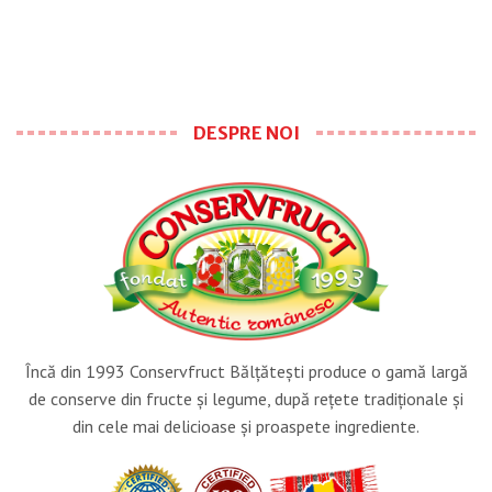
DESPRE NOI
Încă din 1993 Conservfruct Bălţăteşti produce o gamă largă
de conserve din fructe şi legume, după reţete tradiţionale şi
din cele mai delicioase şi proaspete ingrediente.