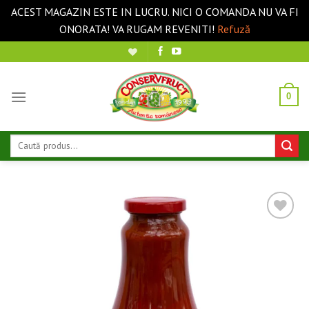
ACEST MAGAZIN ESTE IN LUCRU. NICI O COMANDA NU VA FI
ONORATA! VA RUGAM REVENITI!
Refuză
Sari
la
conținut
0
Caută
după:
❤ Pune în Wishlist