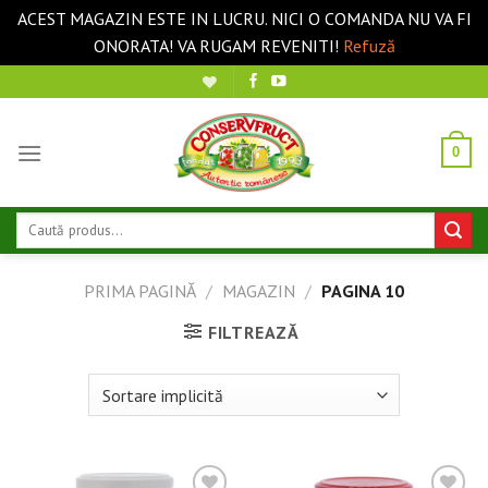
ACEST MAGAZIN ESTE IN LUCRU. NICI O COMANDA NU VA FI
ONORATA! VA RUGAM REVENITI!
Refuză
Sari
la
conținut
0
Caută
după:
PRIMA PAGINĂ
/
MAGAZIN
/
PAGINA 10
FILTREAZĂ