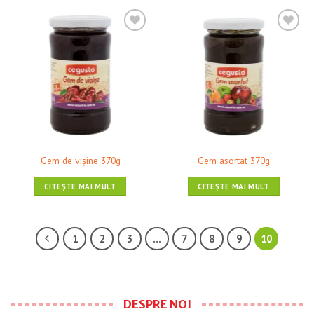
❤ Pune în Wishlist
❤ Pune în Wishlist
Gem de vişine 370g
Gem asortat 370g
CITEȘTE MAI MULT
CITEȘTE MAI MULT
1
2
3
…
7
8
9
10
DESPRE NOI